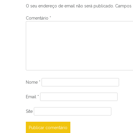
artigos
O seu endereço de email não será publicado.
Campos 
Comentário
*
Nome
*
Email
*
Site