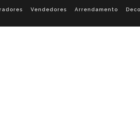
radores
Vendedores
Arrendamento
Dec
exposição solar pode