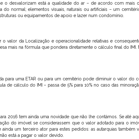
 que o desvalorizam está a qualidade do ar – de acordo com mais
a do normal; elementos visuais, naturais ou artificiais – um cemité
aestruturas ou equipamentos de apoio e lazer num condomínio.
o valor da Localização e operacionalidade relativas e consequen
pesa mais na fórmula que pondera diretamente o cálculo final do IMI.
da para uma ETAR ou para um cemitério pode diminuir o valor do co
ula de cálculo do IMI – passa de 5% para 10% no caso das minoraçã
ra 2016 tem ainda uma novidade que não lhe contámos. Se até aqu
liação do imóvel se considerassem que o valor adotado para o imóv
inda um terceiro ator para estes pedidos: as autarquias também 
ão está a pagar o valor devido.