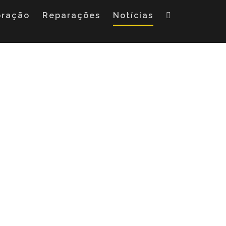
oração
Reparações
Notícias
m fazer subir IMI