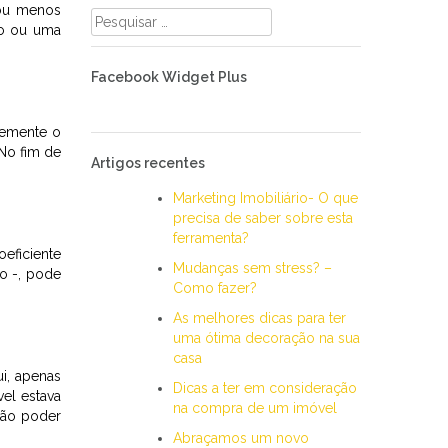
 ou menos
Pesquisar
rio ou uma
por:
Facebook Widget Plus
temente o
 No fim de
Artigos recentes
Marketing Imobiliário- O que
precisa de saber sobre esta
ferramenta?
eficiente
Mudanças sem stress? –
o -, pode
Como fazer?
As melhores dicas para ter
uma ótima decoração na sua
casa
i, apenas
Dicas a ter em consideração
el estava
na compra de um imóvel
vão poder
Abraçamos um novo