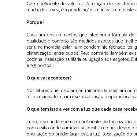
Cv = coeficiente de vetustez. A relação destes element
muda, desta vez, é a ponderação atribuída a um destes
Porquê?
Cada um dos elementos que integram a fórmula do I
qualidade e conforto são medidos aspetos que melh
ser uma moradia, estar num condomínio fechado, ter gara
climatização, entre outros. Pelo contrário, também ex
cozinha, instalação sanitária ou ligação aos esgotos. En
e 0,5 pontos.
O que vai acontecer?
Nos fatores que majoram ou minoram (aumentam ou dim
foi mencionado: chama-se localização e operacionalidade
O que tem isso a ver com a luz que cada casa receb
Tudo, porque também o coeficiente de localização e o
com o sítio onde o imóvel se localiza e que alteram o
orientação do prédio (aqui está a luz); localização do 