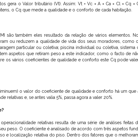
os gera o Valor tributário (Vt). Assim: Vt = Vc × A × Ca × Cl × Cq ×
 itens, o Cq que mede a qualidade e o conforto de cada habitação.
MI são também eles resultado da relação de vários elementos. N
oram ou reduzem a qualidade de vida dos seus moradores, como o
gem particular ou coletiva; piscina individual ou coletiva, sistema 
istem aspetos que retiram peso a este indicador, como o facto de n
tre os vários coeficientes de qualidade e conforto este Cq pode valer
inuem) o valor do coeficiente de qualidade e conforto há um que 
 relativas e, se antes valia 5%, passa agora a valer 20%.
e?
peracionalidade relativas resulta de uma série de análises feitas 
 seu peso. O coeficiente é analisado de acordo com três aspetos fun
piso e localização relativa do piso. Dentro dos fatores que o melhora