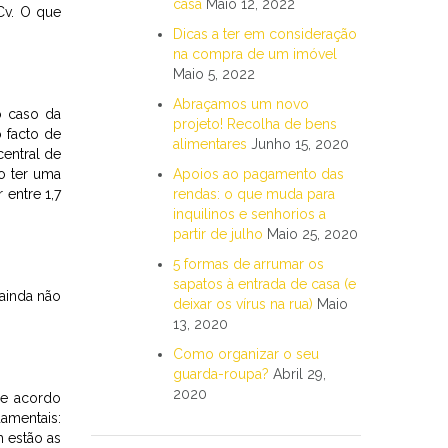
casa
Maio 12, 2022
 Cv. O que
Dicas a ter em consideração
na compra de um imóvel
Maio 5, 2022
Abraçamos um novo
o caso da
projeto! Recolha de bens
 facto de
alimentares
Junho 15, 2020
central de
ão ter uma
Apoios ao pagamento das
 entre 1,7
rendas: o que muda para
inquilinos e senhorios a
partir de julho
Maio 25, 2020
5 formas de arrumar os
sapatos à entrada de casa (e
ainda não
deixar os vírus na rua)
Maio
13, 2020
Como organizar o seu
guarda-roupa?
Abril 29,
2020
de acordo
damentais:
m estão as