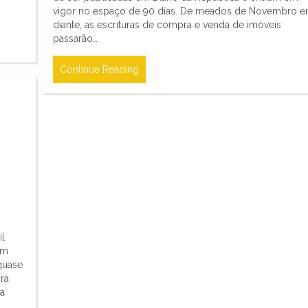
vigor no espaço de 90 dias. De meados de Novembro 
diante, as escrituras de compra e venda de imóveis
passarão…
Continue Reading
il
em
quase
ra
va