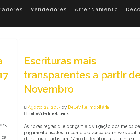
radores
Vendedores
Arrendamento
Dec
a
Escrituras mais
17
transparentes a partir d
Novembro
Agosto 22, 2017
by
BelleVille Imobiliária
BelleVille Imobiliária
e
ões,
As novas regras que obrigam à divulgação dos meios de
pagamento usados na compra e venda de imóveis acab
ica,
de ser publicadas em Diário da República e entram em