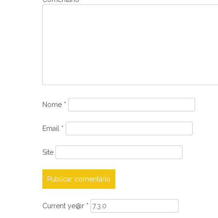
Nome
*
Email
*
Site
Current ye@r
*