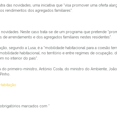
utra das novidades, uma iniciativa que “visa promover uma oferta ala
aos rendimentos dos agregados familiares”.
 novidades. Neste caso trata-se de um programa que pretende “pro
cos de arrendamento e dos agregados familiares nestes residentes”.
ão, segundo a Lusa, é a “mobilidade habitacional para a coesão territ
 a mobilidade habitacional, no território e entre regimes de ocupação, d
m no interior do país”.
 do primeiro-ministro, António Costa, do ministro do Ambiente, Joã
Pinho.
 Habitação
obrigatórios marcados com
*