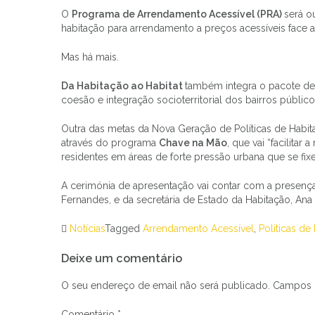
O
Programa de Arrendamento Acessível (PRA)
será o
habitação para arrendamento a preços acessíveis face 
Mas há mais.
Da Habitação ao Habitat
também integra o pacote de
coesão e integração socioterritorial dos bairros públi
Outra das metas da Nova Geração de Políticas de Habitaç
através do programa
Chave na Mão
, que vai “facilitar
residentes em áreas de forte pressão urbana que se fixe
A cerimónia de apresentação vai contar com a presença
Fernandes, e da secretária de Estado da Habitação, Ana 
Notícias
Tagged
Arrendamento Acessível
,
Politicas de
Navegação
Deixe um comentário
de
artigos
O seu endereço de email não será publicado.
Campos 
Comentário
*