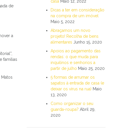
casa
Maio 12, 2022
rgada de
Dicas a ter em consideração
na compra de um imóvel
Maio 5, 2022
Abraçamos um novo
mover a
projeto! Recolha de bens
alimentares
Junho 15, 2020
Apoios ao pagamento das
orial”,
rendas: o que muda para
e famílias
inquilinos e senhorios a
partir de julho
Maio 25, 2020
5 formas de arrumar os
o Matos
sapatos à entrada de casa (e
deixar os vírus na rua)
Maio
13, 2020
Como organizar o seu
guarda-roupa?
Abril 29,
2020