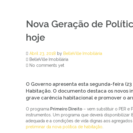
Nova Geração de Políti
hoje
Abril 23, 2018
by
BelleVille Imobiliária
BelleVille Imobiliária
No comments yet
O Governo apresenta esta segunda-feira (23 d
Habitação
. O documento destaca os novos i
grave
carência habitaciona
l e promover o
ar
O programa
Primeiro Direito
– vem substituir o PER e 
instrumentos. Um programa que deverá disponibilizar 8
adequada e a condições de vida dignas aos agregados fa
preliminar da nova política de habitação
.