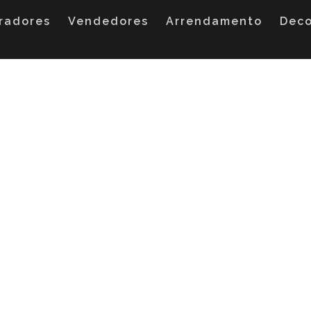
radores
Vendedores
Arrendamento
Dec
olíticas de Habitaçã