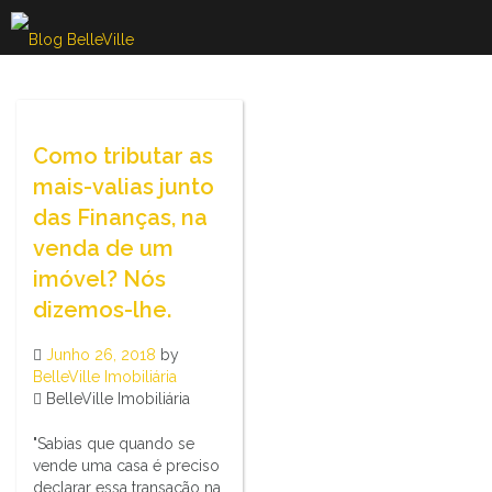
Skip
to
content
Como tributar as
mais-valias junto
das Finanças, na
venda de um
imóvel? Nós
dizemos-lhe.
Junho 26, 2018
by
BelleVille Imobiliária
BelleVille Imobiliária
"Sabias que quando se
vende uma casa é preciso
declarar essa transação na