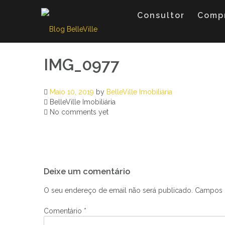
Skip
to
Consultor
Comp
content
IMG_0977
Maio 10, 2019
by
BelleVille Imobiliária
BelleVille Imobiliária
No comments yet
Navegação
Deixe um comentário
de
artigos
O seu endereço de email não será publicado.
Campos 
Comentário
*