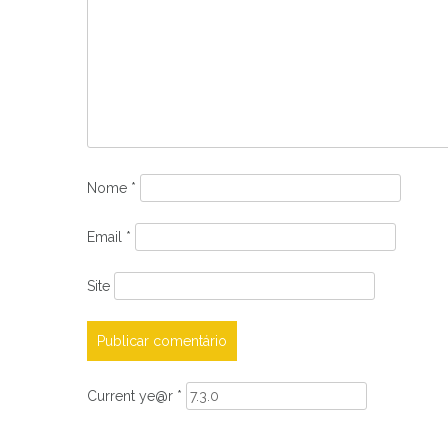
Nome
*
Email
*
Site
Current ye@r
*