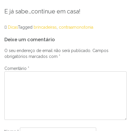
E já sabe…continue em casa!
Dicas
Tagged
brincadeiras
,
contraamonotonia
Navegação
Deixe um comentário
de
artigos
O seu endereço de email não será publicado.
Campos
obrigatórios marcados com
*
Comentário
*