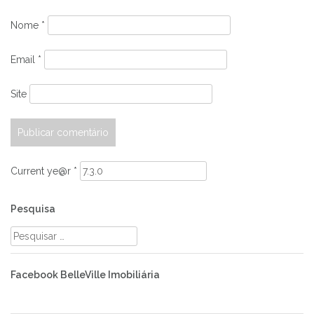
Nome
*
Email
*
Site
Current ye@r
*
Pesquisa
Pesquisar
por:
Facebook BelleVille Imobiliária