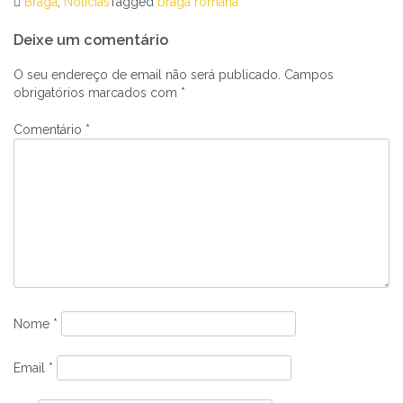
Braga
,
Notícias
Tagged
braga romana
Navegação
Deixe um comentário
de
artigos
O seu endereço de email não será publicado.
Campos
obrigatórios marcados com
*
Comentário
*
Nome
*
Email
*