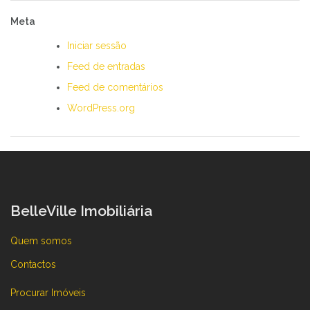
Meta
Iniciar sessão
Feed de entradas
Feed de comentários
WordPress.org
BelleVille Imobiliária
Quem somos
Contactos
Procurar Imóveis