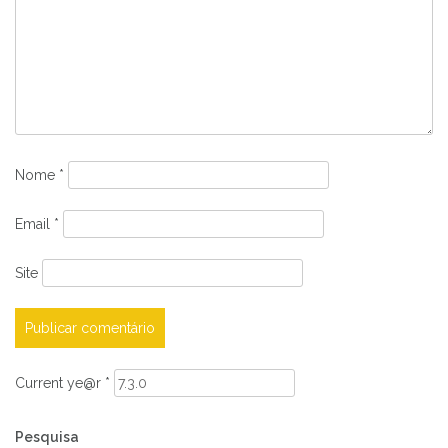
Nome
*
Email
*
Site
Current ye@r
*
Pesquisa