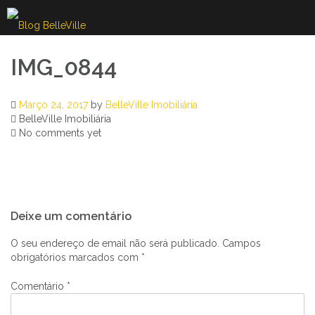
Skip
to
content
IMG_0844
Março 24, 2017
by
BelleVille Imobiliária
BelleVille Imobiliária
No comments yet
Navegação
Deixe um comentário
de
artigos
O seu endereço de email não será publicado.
Campos
obrigatórios marcados com
*
Comentário
*