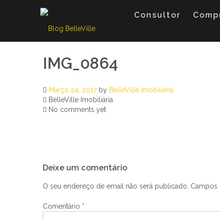
Skip
to
Consultor
Comp
content
IMG_0864
Março 24, 2017
by
BelleVille Imobiliária
BelleVille Imobiliária
No comments yet
Navegação
Deixe um comentário
de
artigos
O seu endereço de email não será publicado.
Campos 
Comentário
*