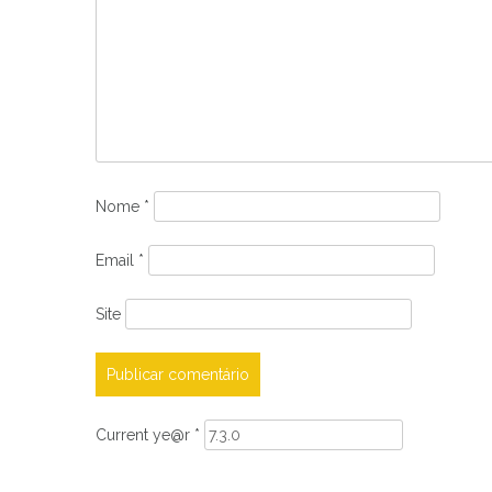
Nome
*
Email
*
Site
Current ye@r
*