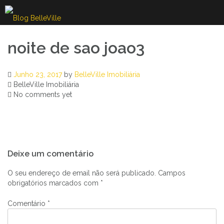
Skip
to
content
noite de sao joao3
Junho 23, 2017
by
BelleVille Imobiliária
BelleVille Imobiliária
No comments yet
Navegação
Deixe um comentário
de
artigos
O seu endereço de email não será publicado.
Campos
obrigatórios marcados com
*
Comentário
*