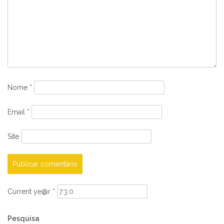
Nome
*
Email
*
Site
Current ye@r
*
Pesquisa