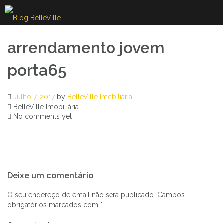
Skip
to
content
arrendamento jovem
porta65
Julho 7, 2017
by
BelleVille Imobiliária
BelleVille Imobiliária
No comments yet
Navegação
Deixe um comentário
de
artigos
O seu endereço de email não será publicado.
Campos
obrigatórios marcados com
*