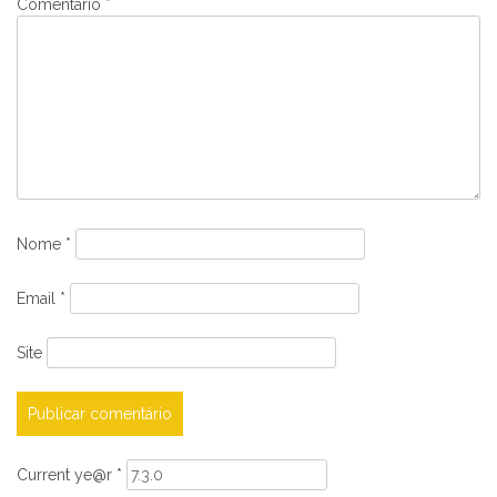
Comentário
*
Nome
*
Email
*
Site
Current ye@r
*