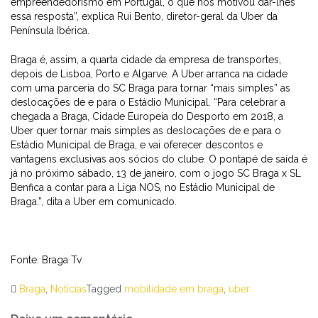
empreendedorismo em Portugal, o que nos motivou dar-lhes
essa resposta”, explica Rui Bento, diretor-geral da Uber da
Península Ibérica.
Braga é, assim, a quarta cidade da empresa de transportes,
depois de Lisboa, Porto e Algarve. A Uber arranca na cidade
com uma parceria do SC Braga para tornar “mais simples” as
deslocações de e para o Estádio Municipal. “Para celebrar a
chegada a Braga, Cidade Europeia do Desporto em 2018, a
Uber quer tornar mais simples as deslocações de e para o
Estádio Municipal de Braga, e vai oferecer descontos e
vantagens exclusivas aos sócios do clube. O pontapé de saída é
já no próximo sábado, 13 de janeiro, com o jogo SC Braga x SL
Benfica a contar para a Liga NOS, no Estádio Municipal de
Braga.”, dita a Uber em comunicado.
Fonte:
Braga Tv
Braga
,
Notícias
Tagged
mobilidade em braga
,
uber
Navegação