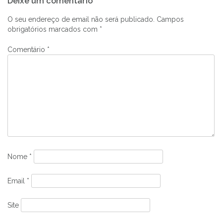
Deixe um comentário
de
artigos
O seu endereço de email não será publicado.
Campos
obrigatórios marcados com
*
Comentário
*
Nome
*
Email
*
Site