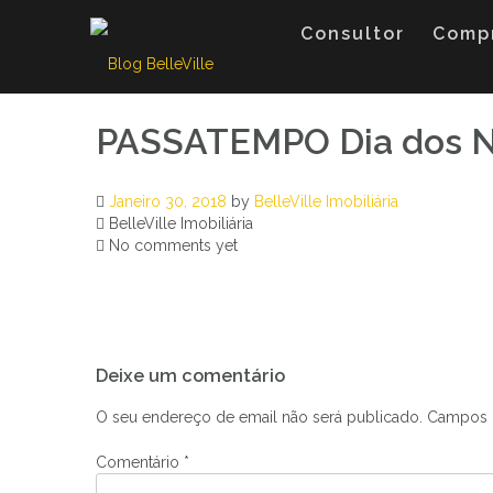
Skip
to
Consultor
Comp
content
PASSATEMPO Dia dos 
Janeiro 30, 2018
by
BelleVille Imobiliária
BelleVille Imobiliária
No comments yet
Navegação
Deixe um comentário
de
artigos
O seu endereço de email não será publicado.
Campos 
Comentário
*