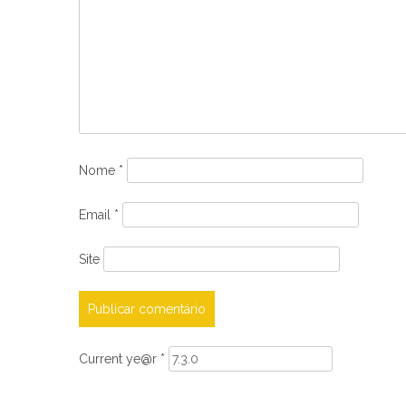
Nome
*
Email
*
Site
Current ye@r
*