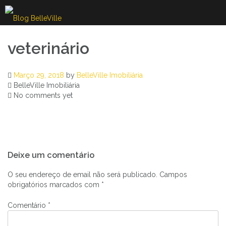
Skip
to
content
veterinário
Março 29, 2018
by
BelleVille Imobiliária
BelleVille Imobiliária
No comments yet
Navegação
Deixe um comentário
de
artigos
O seu endereço de email não será publicado.
Campos
obrigatórios marcados com
*
Comentário
*