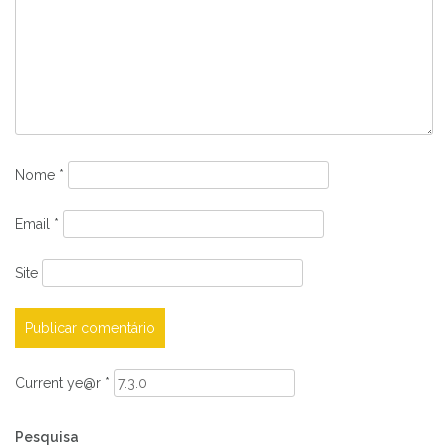
Nome
*
Email
*
Site
Current ye@r
*
Pesquisa