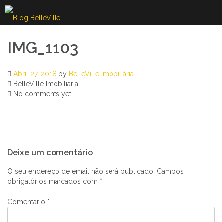
Skip
to
content
IMG_1103
Abril 27, 2018
by
BelleVille Imobiliária
BelleVille Imobiliária
No comments yet
Navegação
Deixe um comentário
de
artigos
O seu endereço de email não será publicado.
Campos
obrigatórios marcados com
*
Comentário
*