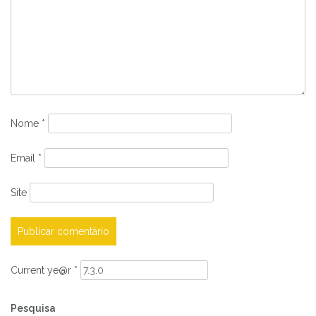
Nome
*
Email
*
Site
Current ye@r
*
Pesquisa