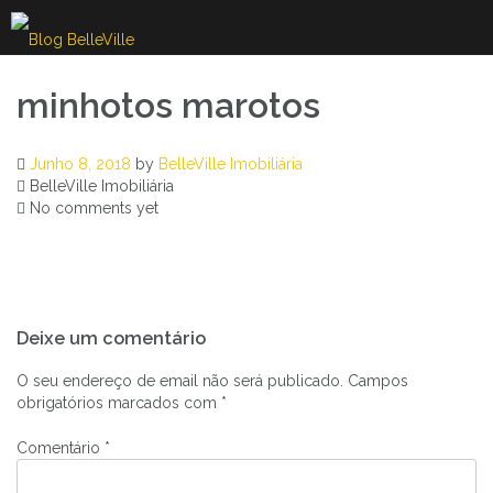
Skip
to
content
minhotos marotos
Junho 8, 2018
by
BelleVille Imobiliária
BelleVille Imobiliária
No comments yet
Navegação
Deixe um comentário
de
artigos
O seu endereço de email não será publicado.
Campos
obrigatórios marcados com
*
Comentário
*