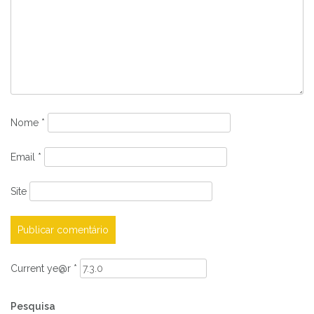
Nome
*
Email
*
Site
Current ye@r
*
Pesquisa