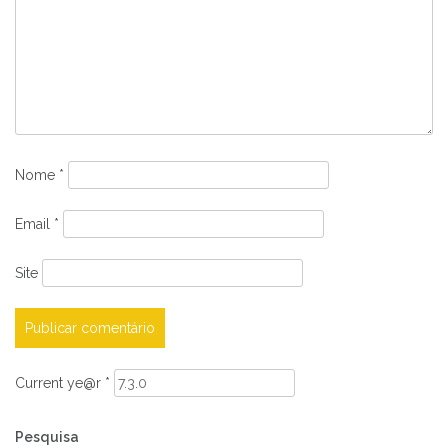
Nome
*
Email
*
Site
Current ye@r
*
Pesquisa