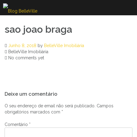
Skip
to
content
sao joao braga
Junho 8, 2018
by
BelleVille Imobiliária
BelleVille Imobiliária
No comments yet
Navegação
Deixe um comentário
de
artigos
O seu endereço de email não será publicado.
Campos
obrigatórios marcados com
*
Comentário
*