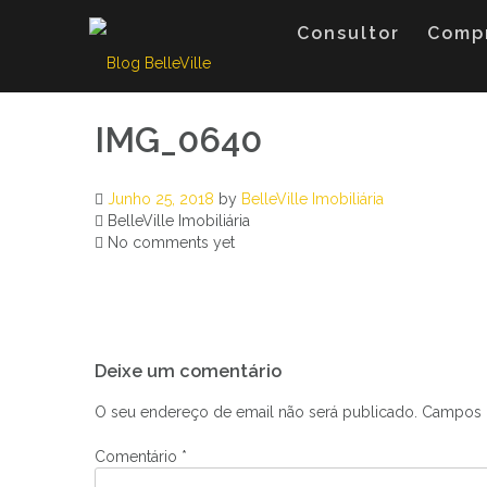
Skip
to
Consultor
Comp
content
IMG_0640
Junho 25, 2018
by
BelleVille Imobiliária
BelleVille Imobiliária
No comments yet
Navegação
Deixe um comentário
de
artigos
O seu endereço de email não será publicado.
Campos 
Comentário
*