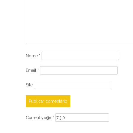
Nome
*
Email
*
Site
Current ye@r
*