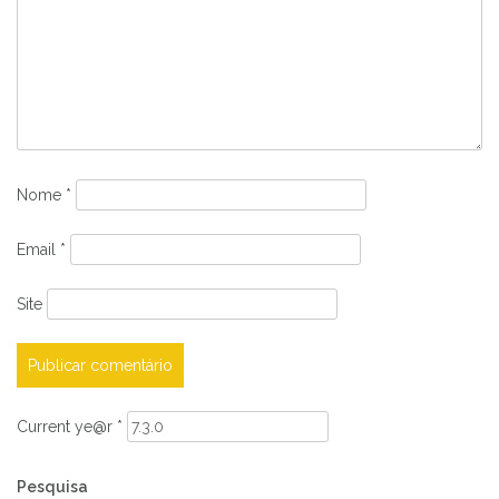
Nome
*
Email
*
Site
Current ye@r
*
Pesquisa