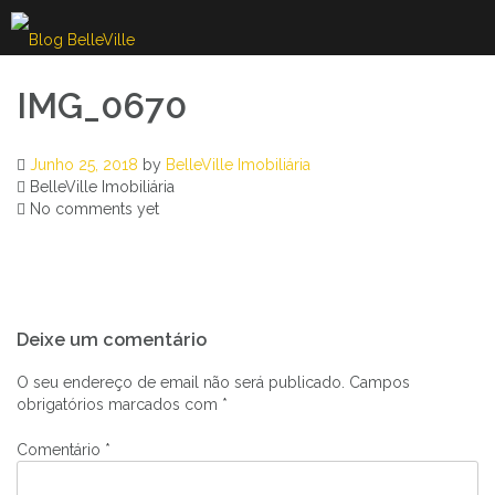
Skip
to
content
IMG_0670
Junho 25, 2018
by
BelleVille Imobiliária
BelleVille Imobiliária
No comments yet
Navegação
Deixe um comentário
de
artigos
O seu endereço de email não será publicado.
Campos
obrigatórios marcados com
*
Comentário
*