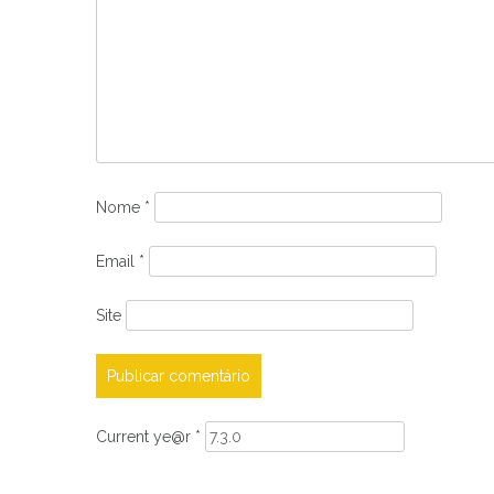
Nome
*
Email
*
Site
Current ye@r
*