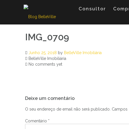
Skip
to
Consultor
Comp
content
IMG_0709
Junho 25, 2018
by
BelleVille Imobiliária
BelleVille Imobiliária
No comments yet
Navegação
Deixe um comentário
de
artigos
O seu endereço de email não será publicado.
Campos 
Comentário
*