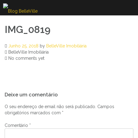
Skip
to
content
IMG_0819
Junho 25, 2018
by
BelleVille Imobiliária
BelleVille Imobiliária
No comments yet
Navegação
Deixe um comentário
de
artigos
O seu endereço de email não será publicado.
Campos
obrigatórios marcados com
*
Comentário
*