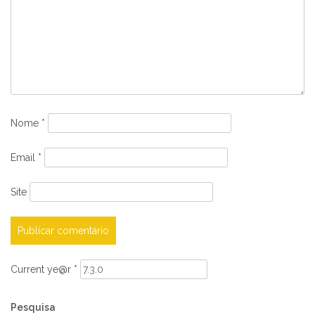
Nome
*
Email
*
Site
Current ye@r
*
Pesquisa