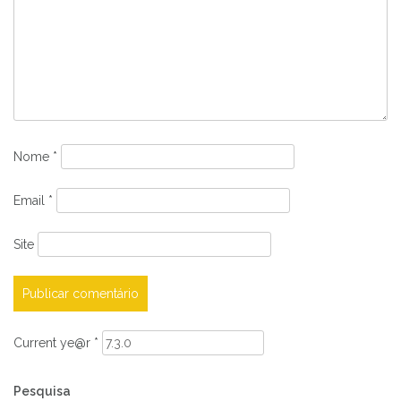
Nome
*
Email
*
Site
Current ye@r
*
Pesquisa