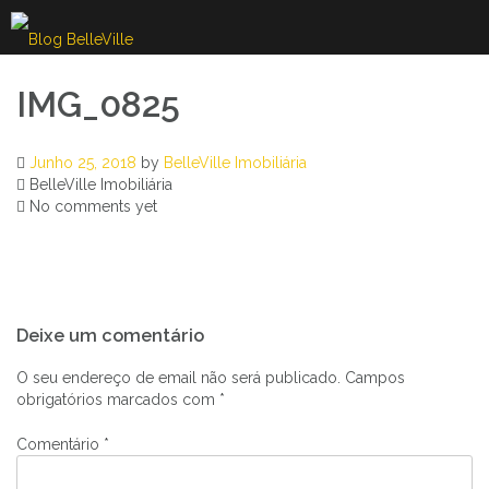
Skip
to
content
IMG_0825
Junho 25, 2018
by
BelleVille Imobiliária
BelleVille Imobiliária
No comments yet
Navegação
Deixe um comentário
de
artigos
O seu endereço de email não será publicado.
Campos
obrigatórios marcados com
*
Comentário
*