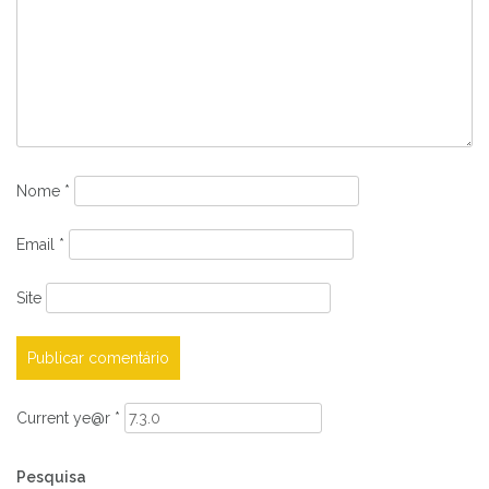
Nome
*
Email
*
Site
Current ye@r
*
Pesquisa