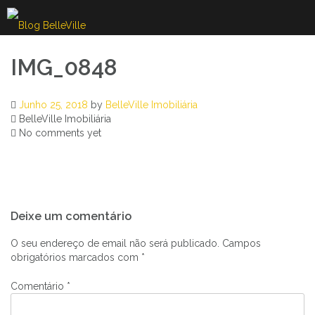
Skip
to
content
IMG_0848
Junho 25, 2018
by
BelleVille Imobiliária
BelleVille Imobiliária
No comments yet
Navegação
Deixe um comentário
de
artigos
O seu endereço de email não será publicado.
Campos
obrigatórios marcados com
*
Comentário
*