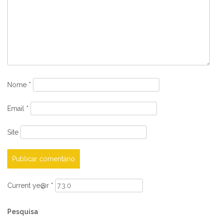
Nome
*
Email
*
Site
Current ye@r
*
Pesquisa