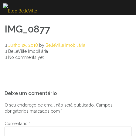
Skip
to
content
IMG_0877
Junho 25, 2018
by
BelleVille Imobiliária
BelleVille Imobiliária
No comments yet
Navegação
Deixe um comentário
de
artigos
O seu endereço de email não será publicado.
Campos
obrigatórios marcados com
*
Comentário
*