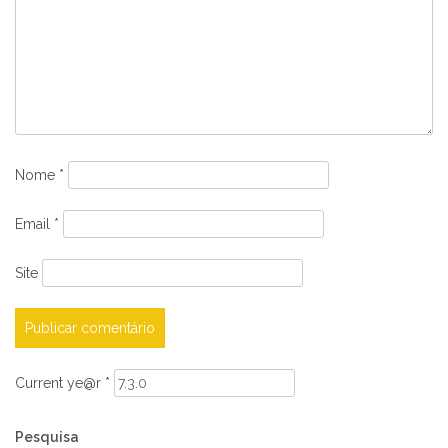
Nome
*
Email
*
Site
Current ye@r
*
Pesquisa