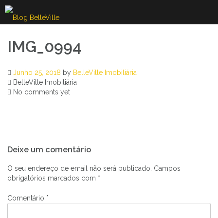
Skip
to
content
IMG_0994
Junho 25, 2018
by
BelleVille Imobiliária
BelleVille Imobiliária
No comments yet
Navegação
Deixe um comentário
de
artigos
O seu endereço de email não será publicado.
Campos
obrigatórios marcados com
*
Comentário
*