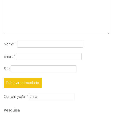
Nome
*
Email
*
Site
Current ye@r
*
Pesquisa