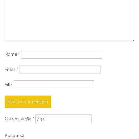
Nome
*
Email
*
Site
Current ye@r
*
Pesquisa