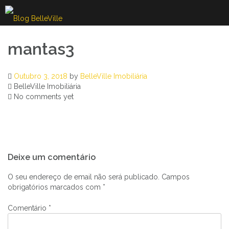
Skip
to
content
mantas3
Outubro 3, 2018
by
BelleVille Imobiliária
BelleVille Imobiliária
No comments yet
Navegação
Deixe um comentário
de
artigos
O seu endereço de email não será publicado.
Campos
obrigatórios marcados com
*
Comentário
*