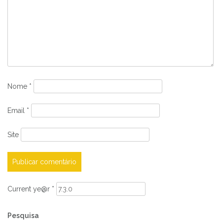
Nome
*
Email
*
Site
Current ye@r
*
Pesquisa