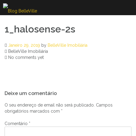
Skip
to
content
1_halosense-2s
Janeiro 29, 2019
by
BelleVille Imobiliária
BelleVille Imobiliária
No comments yet
Navegação
Deixe um comentário
de
artigos
O seu endereço de email não será publicado.
Campos
obrigatórios marcados com
*
Comentário
*