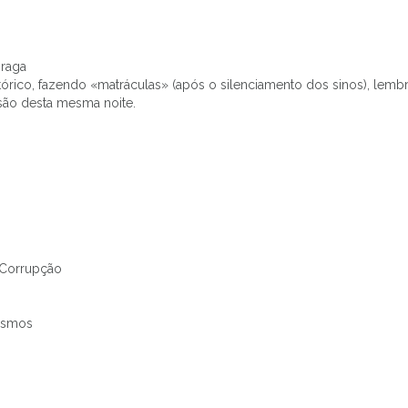
Braga
stórico, fazendo «matráculas» (após o silenciamento dos sinos), lem
ssão desta mesma noite.
 Corrupção
lismos