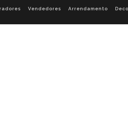
radores
Vendedores
Arrendamento
Dec
da Semana Santa 201