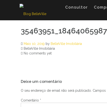
Skip
to
Consultor
Comp
content
35463951_1846406598
Maio 10, 2019
by
BelleVille Imobiliária
BelleVille Imobiliária
No comments yet
Navegação
Deixe um comentário
de
artigos
O seu endereço de email não será publicado.
Campos 
Comentário
*