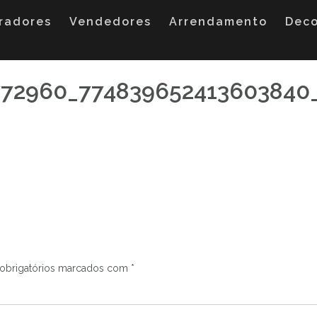
radores
Vendedores
Arrendamento
Dec
772960_774839652413603840
obrigatórios marcados com
*