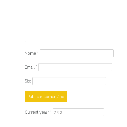
Nome
*
Email
*
Site
Current ye@r
*