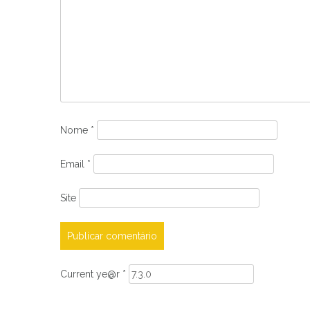
Nome
*
Email
*
Site
Current ye@r
*