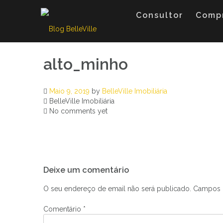
Skip
to
Consultor
Comp
content
alto_minho
Maio 9, 2019
by
BelleVille Imobiliária
BelleVille Imobiliária
No comments yet
Navegação
Deixe um comentário
de
artigos
O seu endereço de email não será publicado.
Campos 
Comentário
*