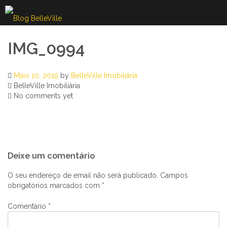
Skip
to
content
IMG_0994
Maio 10, 2019
by
BelleVille Imobiliária
BelleVille Imobiliária
No comments yet
Navegação
Deixe um comentário
de
artigos
O seu endereço de email não será publicado.
Campos
obrigatórios marcados com
*
Comentário
*