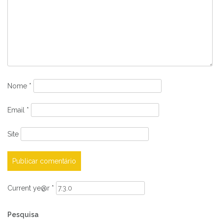
Nome
*
Email
*
Site
Current ye@r
*
Pesquisa