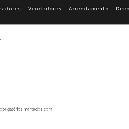
radores
Vendedores
Arrendamento
Dec
1
obrigatórios marcados com
*