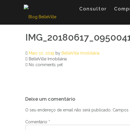
Skip
to
Consultor
Comp
content
IMG_20180617_095004
Maio 10, 2019
by
BelleVille Imobiliária
BelleVille Imobiliária
No comments yet
Navegação
Deixe um comentário
de
artigos
O seu endereço de email não será publicado.
Campos 
Comentário
*