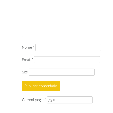
Nome
*
Email
*
Site
Current ye@r
*