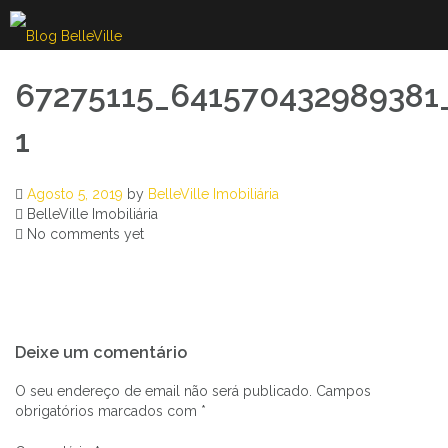
Skip
to
content
67275115_641570432989381
1
Agosto 5, 2019
by
BelleVille Imobiliária
BelleVille Imobiliária
No comments yet
Navegação
Deixe um comentário
de
artigos
O seu endereço de email não será publicado.
Campos
obrigatórios marcados com
*