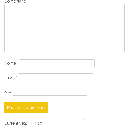
Comentário
*
Nome
*
Email
*
Site
Current ye@r
*