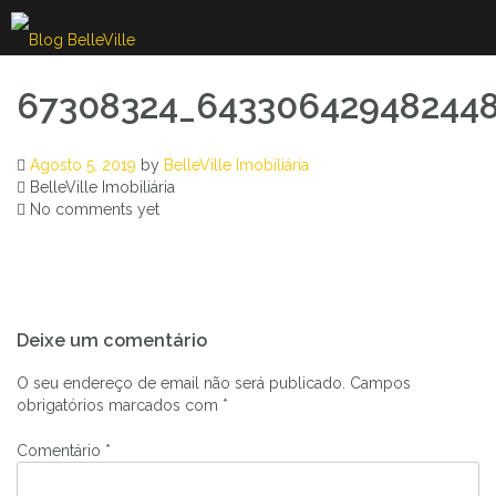
Skip
to
content
67308324_64330642948244
Agosto 5, 2019
by
BelleVille Imobiliária
BelleVille Imobiliária
No comments yet
Navegação
Deixe um comentário
de
artigos
O seu endereço de email não será publicado.
Campos
obrigatórios marcados com
*
Comentário
*