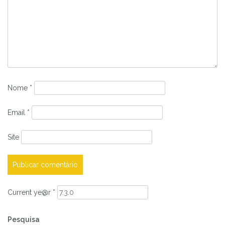
Nome
*
Email
*
Site
Current ye@r
*
Pesquisa