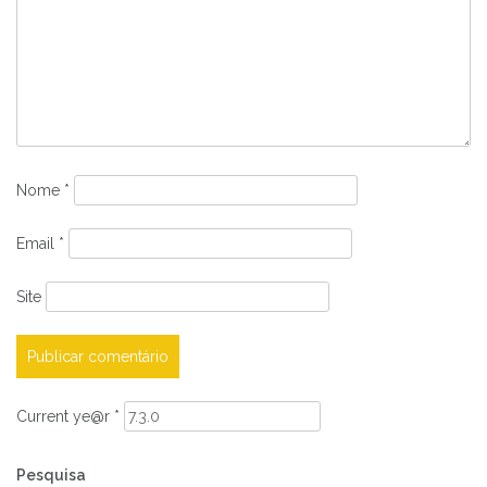
Nome
*
Email
*
Site
Current ye@r
*
Pesquisa