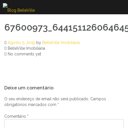
Skip
to
content
67600973_644151126064645
Agosto 5, 2019
by
BelleVille Imobiliária
BelleVille Imobiliária
No comments yet
Navegação
Deixe um comentário
de
artigos
O seu endereço de email não será publicado.
Campos
obrigatórios marcados com
*
Comentário
*