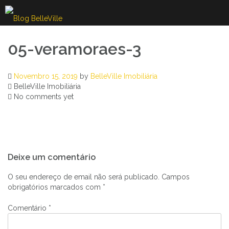
Skip
to
content
05-veramoraes-3
Novembro 15, 2019
by
BelleVille Imobiliária
BelleVille Imobiliária
No comments yet
Navegação
Deixe um comentário
de
artigos
O seu endereço de email não será publicado.
Campos
obrigatórios marcados com
*
Comentário
*