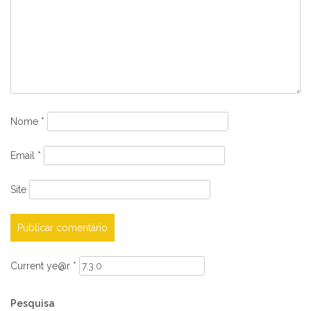
Nome
*
Email
*
Site
Current ye@r
*
Pesquisa