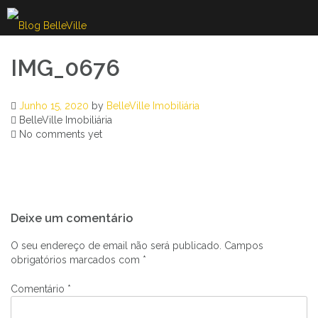
Skip
to
content
IMG_0676
Junho 15, 2020
by
BelleVille Imobiliária
BelleVille Imobiliária
No comments yet
Navegação
Deixe um comentário
de
artigos
O seu endereço de email não será publicado.
Campos
obrigatórios marcados com
*
Comentário
*