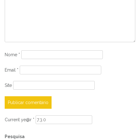
Nome
*
Email
*
Site
Current ye@r
*
Pesquisa