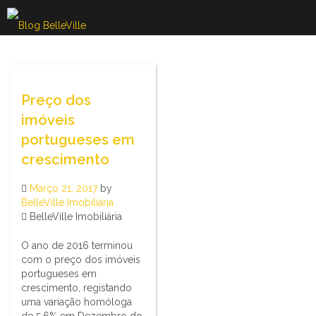
Skip
to
content
Preço dos
imóveis
portugueses em
crescimento
Março 21, 2017
by
BelleVille Imobiliária
BelleVille Imobiliária
O ano de 2016 terminou
com o preço dos imóveis
portugueses em
crescimento, registando
uma variação homóloga
de 5,6% em Dezembro do