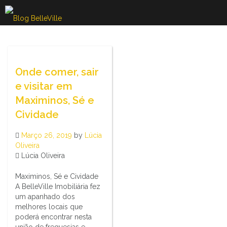
Skip
to
content
Onde comer, sair
e visitar em
Maximinos, Sé e
Cividade
Março 26, 2019
by
Lúcia
Oliveira
Lúcia Oliveira
Maximinos, Sé e Cividade
A BelleVille Imobiliária fez
um apanhado dos
melhores locais que
poderá encontrar nesta
união de freguesias e