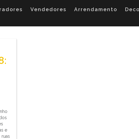
radores
Vendedores
Arrendamento
Dec
8:
unho
dos
es
as e
 ruas