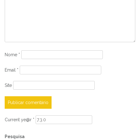
Nome
*
Email
*
Site
Current ye@r
*
Pesquisa