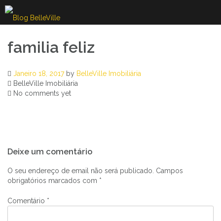
Skip
to
content
familia feliz
Janeiro 18, 2017
by
BelleVille Imobiliária
BelleVille Imobiliária
No comments yet
Navegação
Deixe um comentário
de
artigos
O seu endereço de email não será publicado.
Campos
obrigatórios marcados com
*
Comentário
*