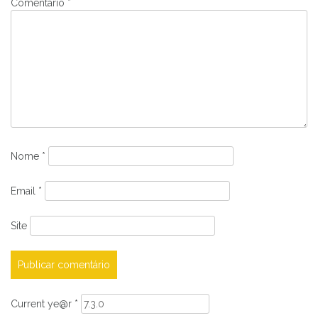
Comentário
*
Nome
*
Email
*
Site
Current ye@r
*