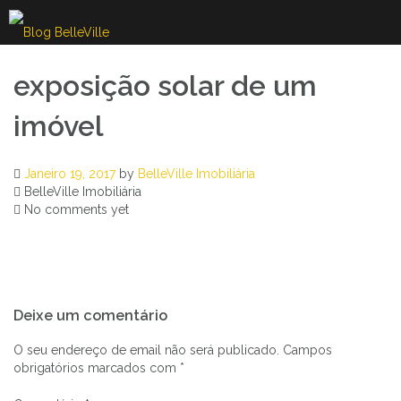
Skip
to
content
exposição solar de um
imóvel
Janeiro 19, 2017
by
BelleVille Imobiliária
BelleVille Imobiliária
No comments yet
Navegação
Deixe um comentário
de
artigos
O seu endereço de email não será publicado.
Campos
obrigatórios marcados com
*