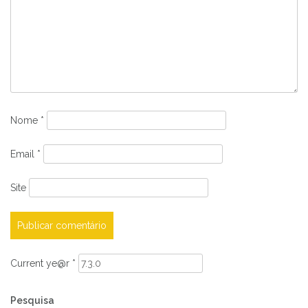
Nome
*
Email
*
Site
Current ye@r
*
Pesquisa