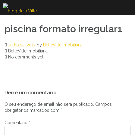
Skip
to
content
piscina formato irregular1
Julho 12, 2017
by
BelleVille Imobiliária
BelleVille Imobiliária
No comments yet
Navegação
Deixe um comentário
de
artigos
O seu endereço de email não será publicado.
Campos
obrigatórios marcados com
*
Comentário
*