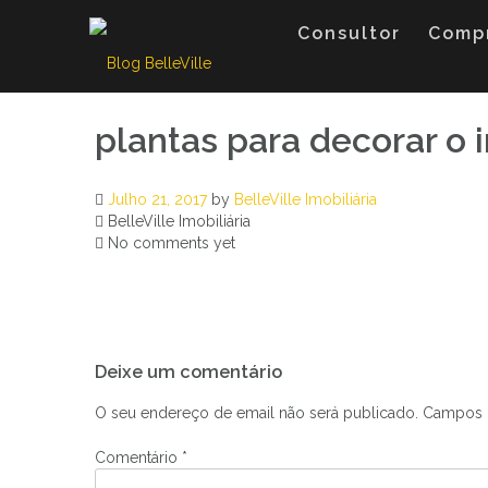
Skip
to
Consultor
Comp
content
plantas para decorar o i
Julho 21, 2017
by
BelleVille Imobiliária
BelleVille Imobiliária
No comments yet
Navegação
Deixe um comentário
de
artigos
O seu endereço de email não será publicado.
Campos 
Comentário
*