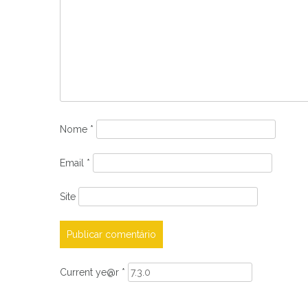
Nome
*
Email
*
Site
Current ye@r
*