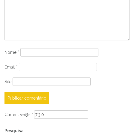
Nome
*
Email
*
Site
Current ye@r
*
Pesquisa