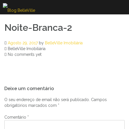
Skip
to
content
Noite-Branca-2
Agosto 29, 2017
by
BelleVille Imobiliária
BelleVille Imobiliária
No comments yet
Navegação
Deixe um comentário
de
artigos
O seu endereço de email não será publicado.
Campos
obrigatórios marcados com
*
Comentário
*