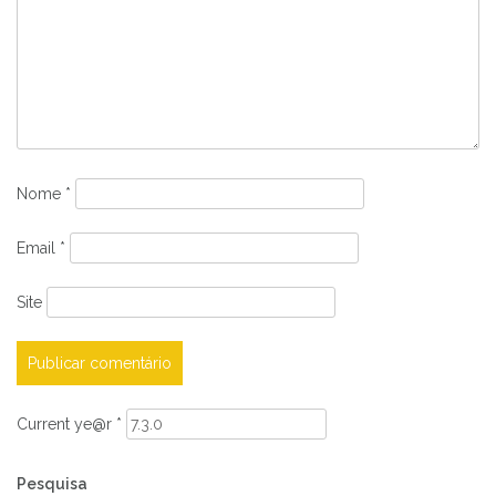
Nome
*
Email
*
Site
Current ye@r
*
Pesquisa