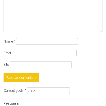
Nome
*
Email
*
Site
Current ye@r
*
Pesquisa