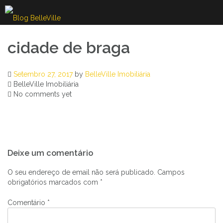
Skip
to
content
cidade de braga
Setembro 27, 2017
by
BelleVille Imobiliária
BelleVille Imobiliária
No comments yet
Navegação
Deixe um comentário
de
artigos
O seu endereço de email não será publicado.
Campos
obrigatórios marcados com
*
Comentário
*