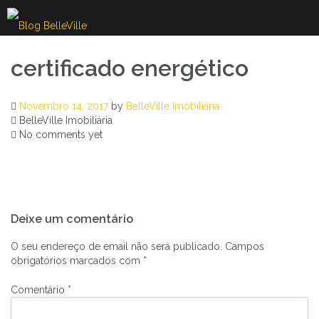
Skip
to
content
certificado energético
Novembro 14, 2017
by
BelleVille Imobiliária
BelleVille Imobiliária
No comments yet
Navegação
Deixe um comentário
de
artigos
O seu endereço de email não será publicado.
Campos
obrigatórios marcados com
*
Comentário
*