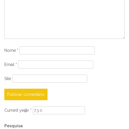
Nome
*
Email
*
Site
Current ye@r
*
Pesquisa